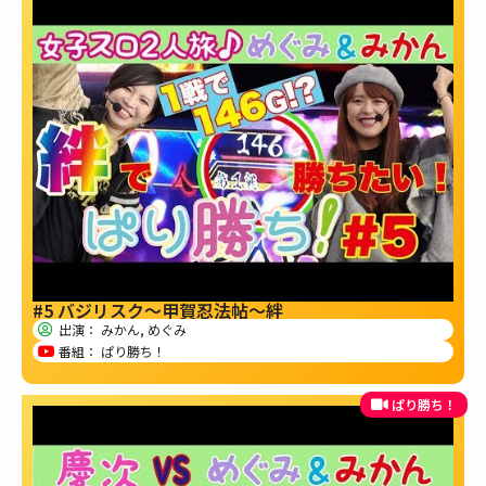
#5 バジリスク～甲賀忍法帖～絆
出演：
みかん
,
めぐみ
番組：
ぱり勝ち！
ぱり勝ち！