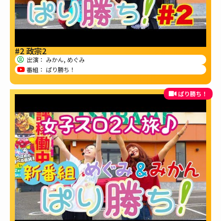
#2 政宗2
出演：
みかん
,
めぐみ
番組：
ぱり勝ち！
ぱり勝ち！