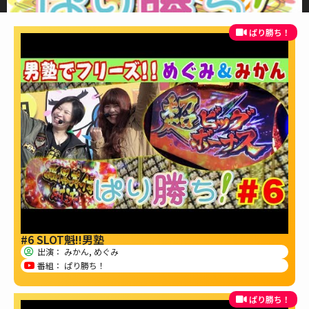
ぱり勝ち！
#6 SLOT魁!!男塾
出演：
みかん
,
めぐみ
番組：
ぱり勝ち！
ぱり勝ち！